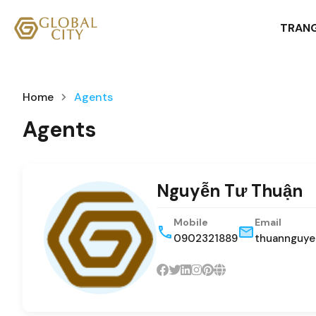
TRAN
Home
Agents
Agents
Nguyễn Tư Thuận
Mobile
Email
0902321889
thuannguye